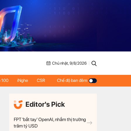
Chủ nhật, 9/8/2026
 100
iNghe
CSR
Chế độ ban đêm
Editor's Pick
FPT 'bắt tay' OpenAI, nhắm thị trường
trăm tỷ USD