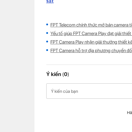
sát
FPT Telecom chính thức mở bán camera tíc
Yếu tố giúp FPT Camera Play đạt giải thiết
FPT Camera Play nhận giải thưởng thiết k
FPT Camera hỗ trợ địa phương chuyển đổ
Ý kiến
(
0
)
Hã