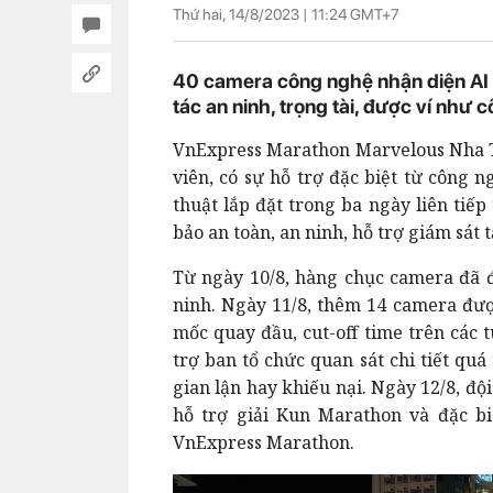
Thứ hai, 14/8/2023 |
11:24
GMT+7
40 camera công nghệ nhận diện AI đ
tác an ninh, trọng tài, được ví nh
VnExpress Marathon Marvelous Nha Tr
viên, có sự hỗ trợ đặc biệt từ công
thuật lắp đặt trong ba ngày liên tiế
bảo an toàn, an ninh, hỗ trợ giám sát t
Từ ngày 10/8, hàng chục camera đã đ
ninh. Ngày 11/8, thêm 14 camera được
mốc quay đầu, cut-off time trên các
trợ ban tổ chức quan sát chi tiết quá
gian lận hay khiếu nại. Ngày 12/8, độ
hỗ trợ giải Kun Marathon và đặc biệ
VnExpress Maratho
n.