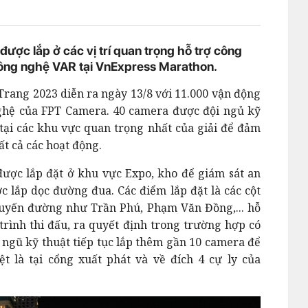
ược lắp ở các vị trí quan trọng hỗ trợ công
ư công nghệ VAR tại VnExpress Marathon.
ang 2023 diễn ra ngày 13/8 với 11.000 vận động
 nghệ của FPT Camera. 40 camera được đội ngủ kỹ
p tại các khu vực quan trọng nhất của giải để đảm
ất cả các hoạt động.
ược lắp đặt ở khu vực Expo, kho để giám sát an
 lắp dọc đường đua. Các điểm lắp đặt là các cột
 tuyến đường như Trần Phú, Phạm Văn Đồng,... hỗ
 trình thi đấu, ra quyết định trong trường hợp có
i ngũ kỹ thuật tiếp tục lắp thêm gần 10 camera để
t là tại cổng xuất phát và về đích 4 cự ly của