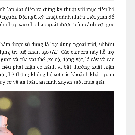
nh lắp đặt diễn ra đúng kỹ thuật với mục tiêu hỗ
00 người. Đội ngũ kỹ thuật dành nhiều thời gian để
 phù hợp sao cho bao quát được toàn cảnh với góc
 phẩm được sử dụng là loại dùng ngoài trời, sở hữu
ụng trí tuệ nhân tạo (AI). Các camera này hỗ trợ
ười và của vật thể (xe cộ, động vật, lá cây và các
o nếu phát hiện có hành vi bất thường xuất hiện
hời, hệ thống không bỏ sót các khoảnh khắc quan
uy cơ về an toàn, an ninh xuyên suốt mùa giả
i.