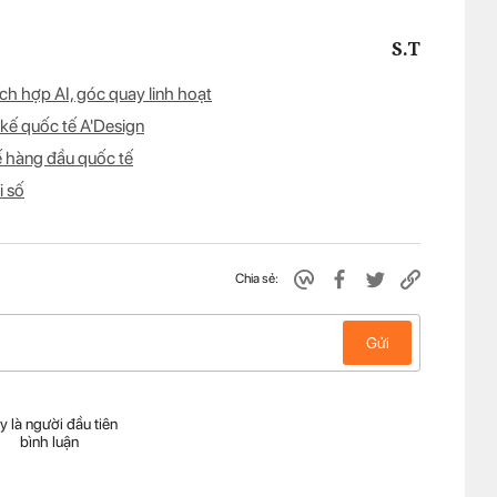
S.T
h hợp AI, góc quay linh hoạt
 kế quốc tế A'Design
ế hàng đầu quốc tế
i số
Chia sẻ:
Gửi
y là người đầu tiên
bình luận