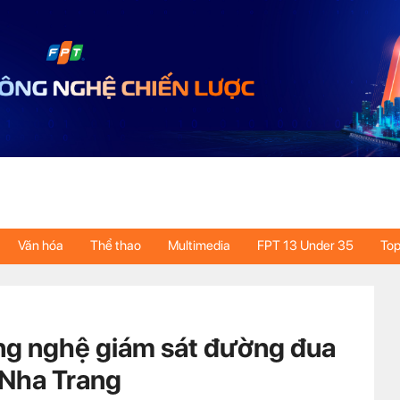
Văn hóa
Thể thao
Multimedia
FPT 13 Under 35
Top
g nghệ giám sát đường đua
Nha Trang