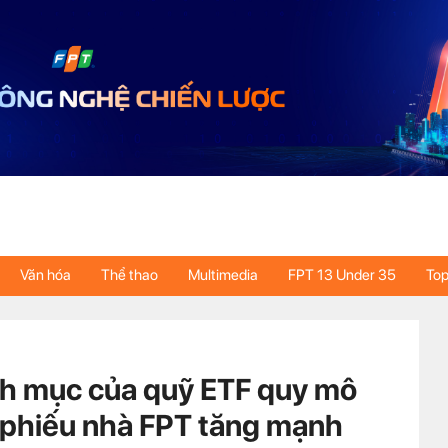
Văn hóa
Thể thao
Multimedia
FPT 13 Under 35
Top
nh mục của quỹ ETF quy mô
ổ phiếu nhà FPT tăng mạnh