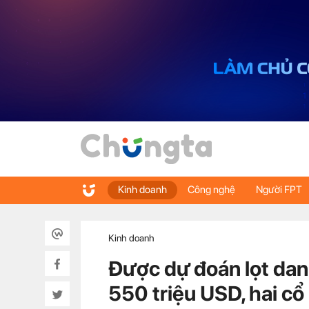
Kinh doanh
Công nghệ
Người FPT
Kinh doanh
Được dự đoán lọt da
550 triệu USD, hai c