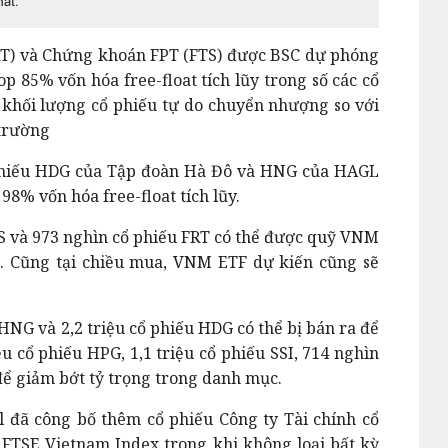
hất.
FRT) và Chứng khoán FPT (FTS) được BSC dự phóng
p 85% vốn hóa free-float tích lũy trong số các cổ
lệ khối lượng cổ phiếu tự do chuyển nhượng so với
 trường
 phiếu HDG của Tập đoàn Hà Đô và HNG của HAGL
 98% vốn hóa free-float tích lũy.
FTS và 973 nghìn cổ phiếu FRT có thể được quỹ VNM
 Cũng tại chiều mua, VNM ETF dự kiến cũng sẽ
 HNG và 2,2 triệu cổ phiếu HDG có thể bị bán ra để
ệu cổ phiếu HPG, 1,1 triệu cổ phiếu SSI, 714 nghìn
để giảm bớt tỷ trọng trong danh mục.
l đã công bố thêm cổ phiếu Công ty Tài chính cổ
 FTSE Vietnam Index trong khi không loại bất kỳ