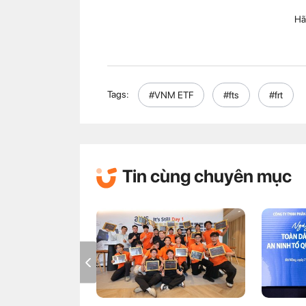
Hã
Tags:
#VNM ETF
#fts
#frt
Tin cùng chuyên mục