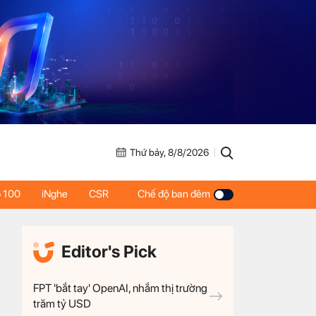
Thứ bảy, 8/8/2026
 100
iNghe
CSR
Chế độ ban đêm
Editor's Pick
FPT 'bắt tay' OpenAI, nhắm thị trường
trăm tỷ USD