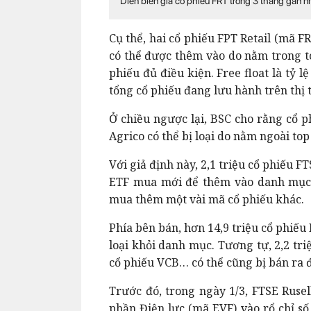
Diễn biến giá cổ phiếu FRT trong 3 tháng gần n
Cụ thể, hai cổ phiếu FPT Retail (mã 
có thể được thêm vào do nằm trong to
phiếu đủ điều kiện. Free float là tỷ 
tổng cổ phiếu đang lưu hành trên thị
Ở chiều ngược lại, BSC cho rằng cổ
Agrico có thể bị loại do nằm ngoài top
Với giả định này, 2,1 triệu cổ phiếu 
ETF mua mới để thêm vào danh mục.
mua thêm một vài mã cổ phiếu khác.
Phía bên bán, hơn 14,9 triệu cổ phiếu
loại khỏi danh mục. Tương tự, 2,2 tri
cổ phiếu VCB… có thể cũng bị bán ra 
Trước đó, trong ngày 1/3, FTSE Rusel
phần Điện lực (mã EVF) vào rổ chỉ số