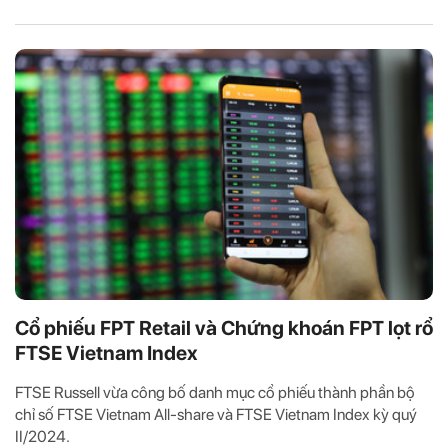
Cổ phiếu FPT Retail và Chứng khoán FPT lọt rổ
FTSE Vietnam Index
FTSE Russell vừa công bố danh mục cổ phiếu thành phần bộ
chỉ số FTSE Vietnam All-share và FTSE Vietnam Index kỳ quý
II/2024.