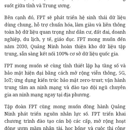
suốt giữa tỉnh và Trung ương.
Bên cạnh đó, FPT sẽ phát triển hệ sinh thái dữ liệu
dùng chung, hỗ trợ chuẩn hóa, làm giàu và liên thông
toàn bộ dữ liệu quan trọng như dân cư, đất đai, doanh
nghiệp, du lịch, y tế, giáo dục. FPT mong muốn đến
năm 2030, Quảng Ninh hoàn thiện kho dữ liệu tập
trung, sẵn sàng kết nối 100% cơ sở dữ liệu quốc gia.
FPT mong muốn sẽ cùng tỉnh thiết lập hạ tầng số và
bảo mật hiện đại bằng cách mở rộng viễn thông, 5G,
IoT; ứng dụng kiến trúc bảo mật zero-trust; vận hành
trung tâm an ninh mạng và đào tạo đội ngũ chuyên
gia an ninh mạng ngay tại địa phương.
Tập đoàn FPT cũng mong muốn đồng hành Quảng
Ninh phát triển nguồn nhân lực số. FPT triển khai
chương trình đào tạo cán bộ các cấp, mở rộng hoạt
động ươm mầm nhân tài, học bổng và cuộc thi công