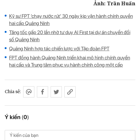
Ảnh: Trần Huấn
Kỹ sư FPT ‘chạy nước rút’ 30 ngày kịp vận hành chính quyền
hai cấp Quảng Ninh
Tăng tốc gấp 20 lần nhờ tư duy AI First tại dự án chuyển đổi
số Quảng Ninh
Quảng Ninh hợp tác chiến lược với Tập đoàn FPT
FPT đồng hành Quảng Ninh triển khai mô hình chính quyền
hai cấp và Trung tâm phục vụ hành chính công một cấp
Chia sẻ:
Ý kiến
(
0
)