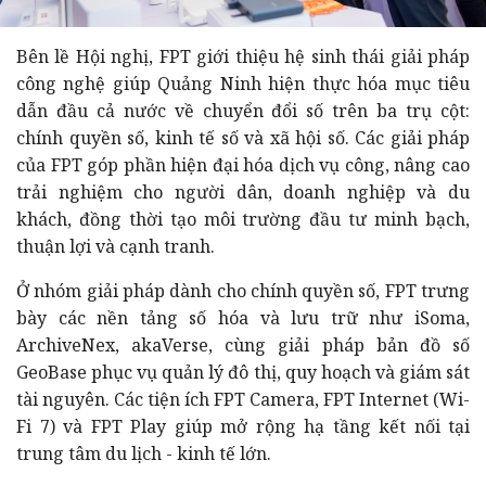
Bên lề Hội nghị, FPT giới thiệu hệ sinh thái giải pháp
công nghệ giúp Quảng Ninh hiện thực hóa mục tiêu
dẫn đầu cả nước về chuyển đổi số trên ba trụ cột:
chính quyền số, kinh tế số và xã hội số. Các giải pháp
của FPT góp phần hiện đại hóa dịch vụ công, nâng cao
trải nghiệm cho người dân, doanh nghiệp và du
khách, đồng thời tạo môi trường đầu tư minh bạch,
thuận lợi và cạnh tranh.
Ở nhóm giải pháp dành cho chính quyền số, FPT trưng
bày các nền tảng số hóa và lưu trữ như iSoma,
ArchiveNex, akaVerse, cùng giải pháp bản đồ số
GeoBase phục vụ quản lý đô thị, quy hoạch và giám sát
tài nguyên. Các tiện ích FPT Camera, FPT Internet (Wi-
Fi 7) và FPT Play giúp mở rộng hạ tầng kết nối tại
trung tâm du lịch - kinh tế lớn.