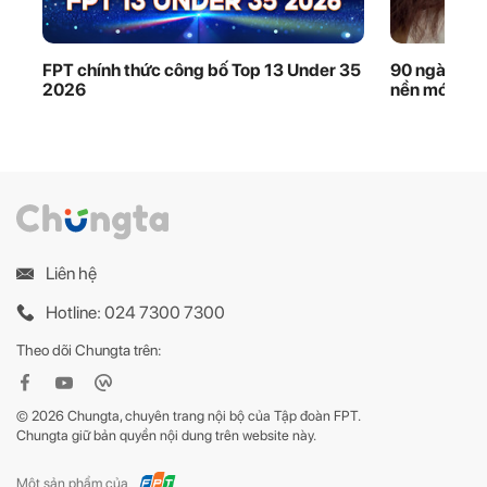
FPT chính thức công bố Top 13 Under 35
90 ngày thầ
2026
nền móng dữ
Liên hệ
Hotline: 024 7300 7300
Theo dõi Chungta trên:
© 2026 Chungta, chuyên trang nội bộ của Tập đoàn FPT.
Chungta giữ bản quyền nội dung trên website này.
Một sản phẩm của