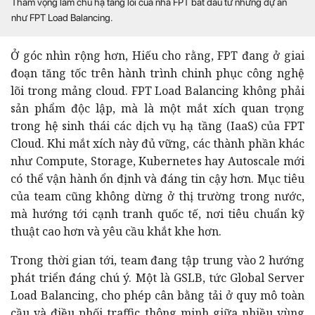
Tham vọng làm chủ hạ tầng lõi của nhà FPT bắt đầu từ những dự án
như FPT Load Balancing.
Ở góc nhìn rộng hơn, Hiếu cho rằng, FPT đang ở giai
đoạn tăng tốc trên hành trình chinh phục công nghệ
lõi trong mảng cloud. FPT Load Balancing không phải
sản phẩm độc lập, mà là một mắt xích quan trọng
trong hệ sinh thái các dịch vụ hạ tầng (IaaS) của FPT
Cloud. Khi mắt xích này đủ vững, các thành phần khác
như Compute, Storage, Kubernetes hay Autoscale mới
có thể vận hành ổn định và đáng tin cậy hơn. Mục tiêu
của team cũng không dừng ở thị trường trong nước,
mà hướng tới cạnh tranh quốc tế, nơi tiêu chuẩn kỹ
thuật cao hơn và yêu cầu khắt khe hơn.
Trong thời gian tới, team đang tập trung vào 2 hướng
phát triển đáng chú ý. Một là GSLB, tức Global Server
Load Balancing, cho phép cân bằng tải ở quy mô toàn
cầu và điều phối traffic thông minh giữa nhiều vùng