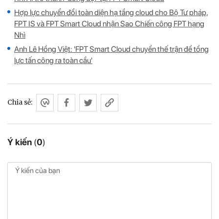
Hợp lực chuyển đổi toàn diện hạ tầng cloud cho Bộ Tư pháp,
FPT IS và FPT Smart Cloud nhận Sao Chiến công FPT hạng
Nhì
Anh Lê Hồng Việt: 'FPT Smart Cloud chuyển thế trận để tổng
lực tấn công ra toàn cầu'
Chia sẻ:
Ý kiến
(
0
)