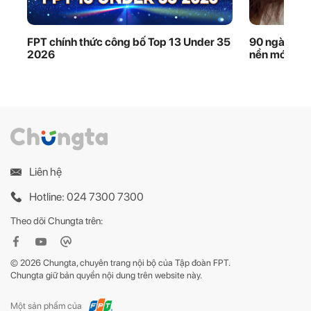
FPT chính thức công bố Top 13 Under 35
90 ngày thầ
2026
nền móng dữ
Liên hệ
Hotline: 024 7300 7300
Theo dõi Chungta trên:
© 2026 Chungta, chuyên trang nội bộ của Tập đoàn FPT.
Chungta giữ bản quyền nội dung trên website này.
Một sản phẩm của