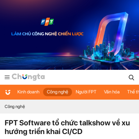
Kinh doanh
Công nghệ
Người FPT
Văn hóa
Thể t
Công nghệ
FPT Software tổ chức talkshow về xu
hướng triển khai CI/CD