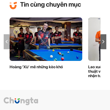
Tin cùng chuyên mục
Hoàng 'Xù’ mê những kèo khó
Lao xuống d
thuật viên 
nhận tuyên