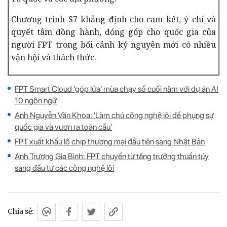
Chương trình S7 khẳng định cho cam kết, ý chí và
quyết tâm đồng hành, đóng góp cho quốc gia của
người FPT trong bối cảnh kỷ nguyên mới có nhiều
vận hội và thách thức.
FPT Smart Cloud 'góp lửa' mùa chạy số cuối năm với dự án AI
10 ngôn ngữ
Anh Nguyễn Văn Khoa: 'Làm chủ công nghệ lõi để phụng sự
quốc gia và vươn ra toàn cầu'
FPT xuất khẩu lô chip thương mại đầu tiên sang Nhật Bản
Anh Trương Gia Bình: FPT chuyển từ tăng trưởng thuần túy
sang đầu tư các công nghệ lõi
Chia sẻ: