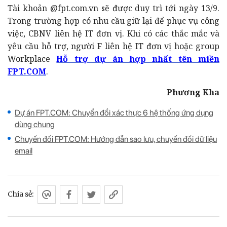
Tài khoản @fpt.com.vn sẽ được duy trì tới ngày 13/9.
Trong trường hợp có nhu cầu giữ lại để phục vụ công
việc, CBNV liên hệ IT đơn vị. Khi có các thắc mắc và
yêu cầu hỗ trợ, người F liên hệ IT đơn vị hoặc group
Workplace
Hỗ trợ dự án hợp nhất tên miền
FPT.COM
.
Phương Kha
Dự án FPT.COM: Chuyển đổi xác thực 6 hệ thống ứng dụng
dùng chung
Chuyển đổi FPT.COM: Hướng dẫn sao lưu, chuyển đổi dữ liệu
email
Chia sẻ: