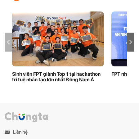
Sinh viên FPT giành Top 1 tại hackathon
FPT nhận bằ
trí tuệ nhân tạo lớn nhất Đông Nam Á
Liên hệ