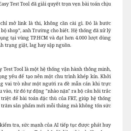
asy Test Tool đã giải quyết trọn vẹn bài toán chịu
 chỉ mở link là thi, không cần cài gì. Đó là bước
 bộ shop”, anh Trường cho biết. Hệ thống đã xử lý
dụng tại vùng TP.HCM và đạt hơn 4.000 lượt dùng
h trạng giật, lag hay sập nguồn.
y Test Tool là một hệ thống vận hành thông minh,
ọng yếu để tạo nên một chu trình khép kín. Khởi
ng vai trò như một người ra đề mẫn cán khi trực
u vào, từ đó tự động "nhào nặn" ra bộ câu hỏi trắc
triệt để bài toán đặc thù của FRT, giúp hệ thống
ng trăm sản phẩm mới mỗi tháng mà không tốn sức
kiểm tra, sức mạnh của AI tiếp tục được phát huy