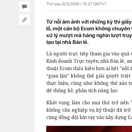
Thứ sáu, 6/3/2026 |
15:27
GMT+7
Từ nỗi ám ảnh với những kỳ thi giấ
lồ, một cán bộ Ecom không chuyên về
xử lý mượt mà hàng nghìn lượt truy
tạo tại nhà Bán lẻ.
Là người trực tiếp tham gia vào quá 
Kinh doanh Trực tuyến nhà Bán lẻ, 
thuật Ecom thấu hiểu hơn ai hết "nỗi
“gian lận” không thể giải quyết triệ
thực hiện, cũng như không thể xáo trộ
để thống kê, phân tích năng lực.
Khát vọng làm cho mọi thứ trở nên "
không cần nghiệp vụ kỹ thuật đã tr
cùng đồng đội bắt tay vào xây dựng Ea