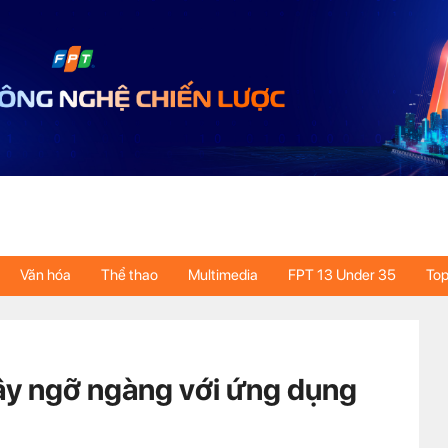
Văn hóa
Thể thao
Multimedia
FPT 13 Under 35
Top
ây ngỡ ngàng với ứng dụng