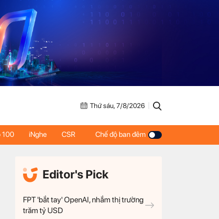
Thứ sáu, 7/8/2026
 100
iNghe
CSR
Chế độ ban đêm
Editor's Pick
FPT 'bắt tay' OpenAI, nhắm thị trường
trăm tỷ USD