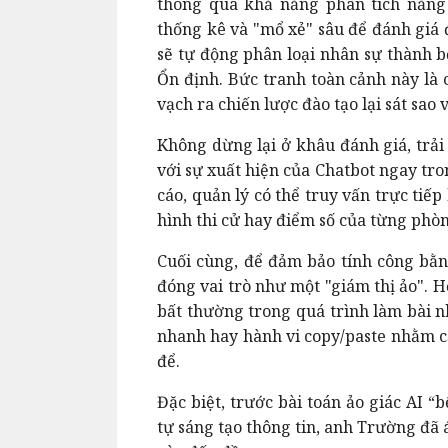
thông qua khả năng phân tích năng 
thống kê và "mổ xẻ" sâu để đánh giá 
sẽ tự động phân loại nhân sự thành b
Ổn định. Bức tranh toàn cảnh này là 
vạch ra chiến lược đào tạo lại sát sao 
Không dừng lại ở khâu đánh giá, trải
với sự xuất hiện của Chatbot ngay tro
cáo, quản lý có thể truy vấn trực tiế
hình thi cử hay điểm số của từng phò
Cuối cùng, để đảm bảo tính công bằn
đóng vai trò như một "giám thị ảo". Hệ
bất thường trong quá trình làm bài n
nhanh hay hành vi copy/paste nhằm cả
để.
Đặc biệt, trước bài toán ảo giác AI 
tự sáng tạo thông tin, anh Trường đã 