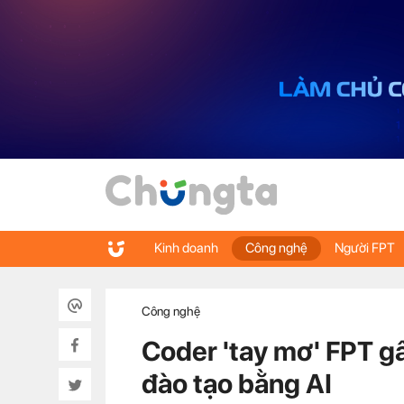
Kinh doanh
Công nghệ
Người FPT
Công nghệ
Coder 'tay mơ' FPT g
đào tạo bằng AI