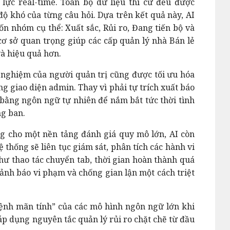
lực real-time. Toàn bộ dữ liệu thi cử đều được
độ khó của từng câu hỏi. Dựa trên kết quả này, AI
ốn nhóm cụ thể: Xuất sắc, Rủi ro, Đang tiến bộ và
cơ sở quan trọng giúp các cấp quản lý nhà Bán lẻ
và hiệu quả hơn.
 nghiệm của người quản trị cũng được tối ưu hóa
ng giao diện admin. Thay vì phải tự trích xuất báo
p bằng ngôn ngữ tự nhiên để nắm bắt tức thời tình
ng ban.
g cho một nền tảng đánh giá quy mô lớn, AI còn
 thống sẽ liên tục giám sát, phân tích các hành vi
hư thao tác chuyển tab, thời gian hoàn thành quá
nh báo vi phạm và chống gian lận một cách triệt
“bệnh mãn tính” của các mô hình ngôn ngữ lớn khi
áp dụng nguyên tắc quản lý rủi ro chặt chẽ từ đầu