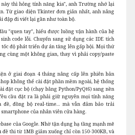
g này thì hỏng tính năng kia", anh Trường nhớ lại
n. Từ giao diện Tkinter đơn giản nhất, anh nâng
i đập đi viết lại gần như toàn bộ.
đầu "quen tay", hiểu được luồng vận hành của hệ
 sinh code lỗi. Chuyển sang sử dụng các IDE tích
 tốc độ phát triển dự án tăng lên gấp bội. Mọi thứ
ong cùng một không gian, thay vì phải copy/paste
iện ở giai đoạn 4 tháng nâng cấp lên phiên bản
shop không thể cài đặt phần mềm ngoài, hệ thống
ài đặt cục bộ (chạy bằng Python/PyQt6) sang nền
. Yêu cầu đặt ra là phải giữ nguyên mọi tính năng
n đề, đồng bộ real-time... mà vẫn đảm bảo trải
 smartphone của nhân viên cửa hàng.
irebase của Google. Nhờ tận dụng hạ tầng mạnh mẽ
ệu đề thi từ 1MB giảm xuống chỉ còn 150-300KB, và