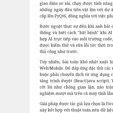
giao diện sơ sài, chạy được tính năn
những ngày đầu tiên vật lộn với dự á
cấp lên PyQt6, đồng nghĩa với việc phả
Bước ngoặt thực sự đến khi anh bắt 
thống và biết cách "bắt bệnh" khi AI
hợp AI trực tiếp vào môi trường code,
được kiểm thử và sửa lỗi tức thời tr
thủ công như trước.
Tuy nhiên, bài toán khó nhất xuất h
Web/Mobile. Để đáp ứng đặc thù các 
buộc phải chuyển dịch từ ứng dụng c
tảng trình duyệt (React/java script)
cốt lõi như chống gian lận, xáo trộ
nghiệm mượt mà trên cả máy tính lẫn
Giải pháp được tác giả lựa chọn là F
này kết hợp với thuật toán nén dữ li