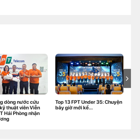
ng dòng nước cứu
Top 13 FPT Under 35: Chuyện
Khó
kỹ thuật viên Viễn
bây giờ mới kể…
'hú
T Hải Phòng nhận
đoà
ương