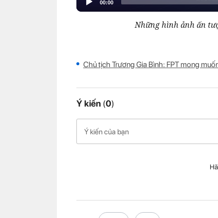
Những hình ảnh ấn tư
Chủ tịch Trương Gia Bình: FPT mong muốn 
Ý kiến
(
0
)
Hã