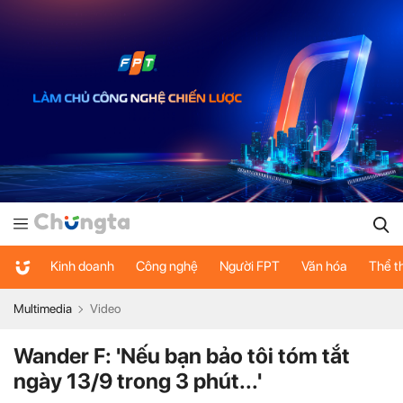
Kinh doanh
Công nghệ
Người FPT
Văn hóa
Thể t
Multimedia
Video
Wander F: 'Nếu bạn bảo tôi tóm tắt
ngày 13/9 trong 3 phút...'