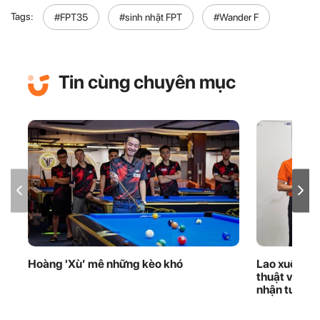
Tags:
#FPT35
#sinh nhật FPT
#Wander F
Tin cùng chuyên mục
Hoàng 'Xù’ mê những kèo khó
Lao xuống d
thuật viên 
nhận tuyên