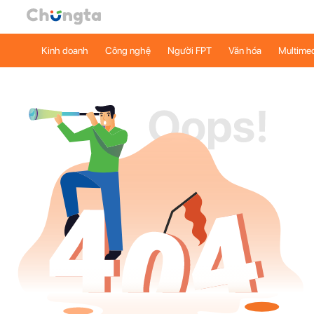
Kinh doanh
Công nghệ
Người FPT
Văn hóa
Multime