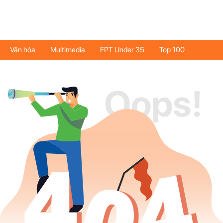
Văn hóa
Multimedia
FPT Under 35
Top 100