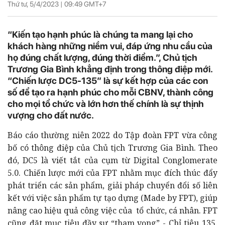
Thứ tư, 5/4/2023 |
09:49
GMT+7
“Kiến tạo hạnh phúc là chúng ta mang lại cho
khách hàng những niềm vui, đáp ứng nhu cầu của
họ đúng chất lượng, đúng thời điểm.”, Chủ tịch
Trương Gia Bình khẳng định trong thông điệp mới.
“Chiến lược DC5-135” là sự kết hợp của các con
số để tạo ra hạnh phúc cho mỗi CBNV, thành công
cho mọi tổ chức và lớn hơn thế chính là sự thịnh
vượng cho đất nước.
Báo cáo thường niên 2022 do Tập đoàn FPT vừa công
bố có thông điệp của Chủ tịch Trương Gia Bình. Theo
đó, DC5 là viết tắt của cụm từ Digital Conglomerate
5.0. Chiến lược mới của FPT nhằm mục đích thúc đẩy
phát triển các sản phẩm, giải pháp chuyển đổi số liên
kết với việc sản phẩm tự tạo dựng (Made by FPT), giúp
nâng cao hiệu quả công việc của tổ chức, cá nhân. FPT
cũng đặt mục tiêu đầy sự “tham vọng” - Chỉ tiêu 135.