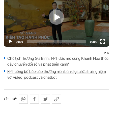
P.K
Chủ tịch Trương Gia Bình: 'FPT ước mơ cùng Khánh Hòa thúc
đẩy chuyển đổi số và phát triển xanh'
FPT công bố báo cáo thường niên bản digital đa trải nghiệm
với video, podcast và chatbot
Chia sẻ: