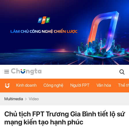
Kinh doanh
Công nghệ
Người FPT
Văn hóa
Thể t
Multimedia
Video
Chủ tịch FPT Trương Gia Bình tiết lộ sứ
mạng kiến tạo hạnh phúc