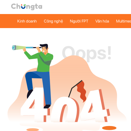
Kinh doanh
Công nghệ
Người FPT
Văn hóa
Multime