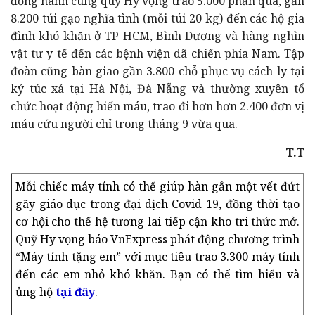
đồng hành cùng quỹ Hy vọng trao 5.000 phần quà, gần
8.200 túi gạo nghĩa tình (mỗi túi 20 kg) đến các hộ gia
đình khó khăn ở TP HCM, Bình Dương và hàng nghìn
vật tư y tế đến các bệnh viện dã chiến phía Nam. Tập
đoàn cũng bàn giao gần 3.800 chỗ phục vụ cách ly tại
ký túc xá tại Hà Nội, Đà Nẵng và thường xuyên tổ
chức hoạt động hiến máu, trao đi hơn hơn 2.400 đơn vị
máu cứu người chỉ trong tháng 9 vừa qua.
T.T
Mỗi chiếc máy tính có thể giúp hàn gắn một vết đứt
gãy giáo dục trong đại dịch Covid-19, đồng thời tạo
cơ hội cho thế hệ tương lai tiếp cận kho tri thức mở.
Quỹ Hy vọng báo VnExpress phát động chương trình
“Máy tính tặng em” với mục tiêu trao 3.300 máy tính
đến các em nhỏ khó khăn. Bạn có thể tìm hiểu và
ủng hộ
tại đây
.