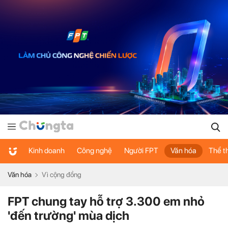
Kinh doanh
Công nghệ
Người FPT
Văn hóa
Thể t
Văn hóa
Vì cộng đồng
FPT chung tay hỗ trợ 3.300 em nhỏ
'đến trường' mùa dịch