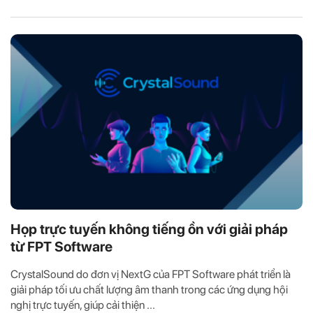
Họp trực tuyến không tiếng ồn với giải pháp
từ FPT Software
CrystalSound do đơn vị NextG của FPT Software phát triển là
giải pháp tối ưu chất lượng âm thanh trong các ứng dụng hội
nghị trực tuyến, giúp cải thiện ...