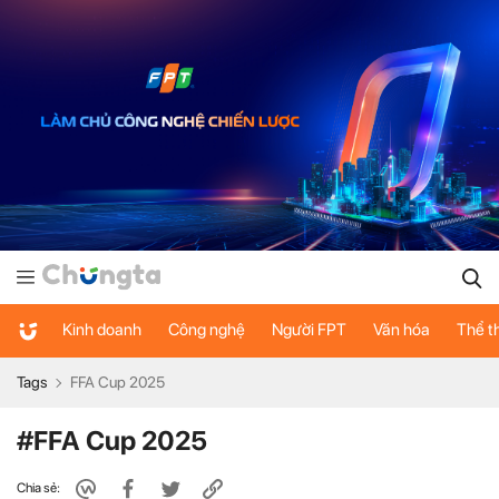
Kinh doanh
Công nghệ
Người FPT
Văn hóa
Thể t
Tags
FFA Cup 2025
#FFA Cup 2025
Chia sẻ: