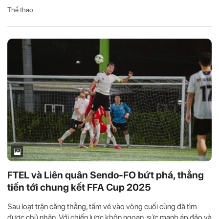
Thể thao
FTEL và Liên quân Sendo-FO bứt phá, thẳng
tiến tới chung kết FFA Cup 2025
Sau loạt trận căng thẳng, tấm vé vào vòng cuối cùng đã tìm
được chủ nhân. Với chiến lược khôn ngoan, sức mạnh áp đảo và