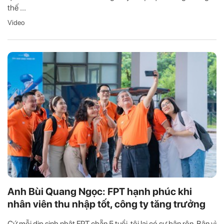
thế ...
Video
Anh Bùi Quang Ngọc: FPT hạnh phúc khi
nhân viên thu nhập tốt, công ty tăng trưởng
Cứ mỗi dịp sinh nhật FPT chẵn 5 tuổi, tôi lại có sự bận rộn. Bận vì