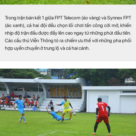
Trong trận bán kết 1 giữa FPT Telecom (áo vàng) và Synnex FPT
(áo xanh), cả hai đội đều chọn lối chơi tấn công cởi mở, khiến
nhịp độ trận đấu được đẩy lên cao ngay từ những phút đầu tiên.
Các cầu thủ Viễn Thông tỏ ra chiếm ưu thế với những pha phối
hợp uyển chuyển ở trung lộ và cả hai cánh.