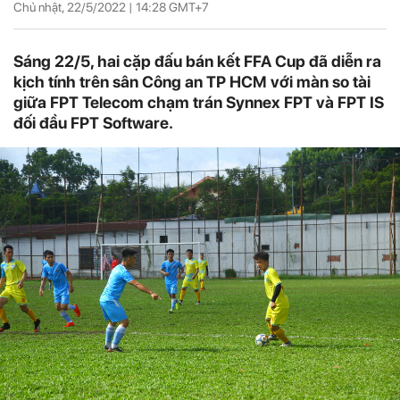
Chủ nhật, 22/5/2022 |
14:28
GMT+7
Sáng 22/5, hai cặp đấu bán kết FFA Cup đã diễn ra
kịch tính trên sân Công an TP HCM với màn so tài
giữa FPT Telecom chạm trán Synnex FPT và FPT IS
đối đầu FPT Software.