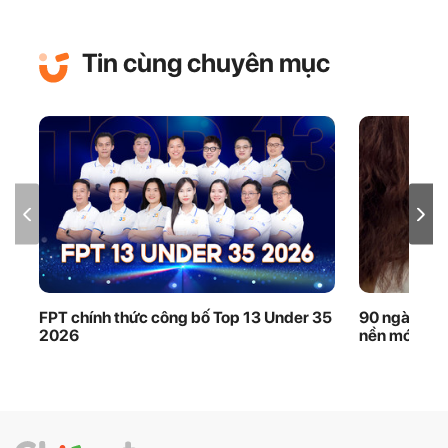
Tin cùng chuyên mục
FPT chính thức công bố Top 13 Under 35
90 ngày thầ
2026
nền móng dữ