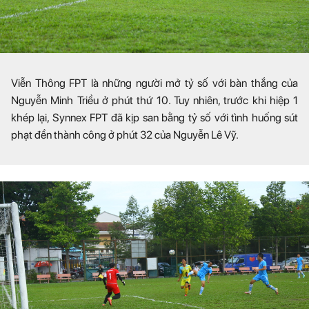
Viễn Thông FPT là những người mở tỷ số với bàn thắng của
Nguyễn Minh Triều ở phút thứ 10. Tuy nhiên, trước khi hiệp 1
khép lại, Synnex FPT đã kịp san bằng tỷ số với tình huống sút
phạt đền thành công ở phút 32 của Nguyễn Lê Vỹ.