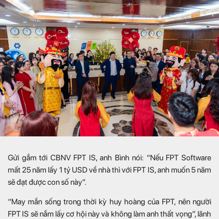
Gửi gắm tới CBNV FPT IS, anh Bình nói: “Nếu FPT Software
mất 25 năm lấy 1 tỷ USD về nhà thì với FPT IS, anh muốn 5 năm
sẽ đạt được con số này”.
“May mắn sống trong thời kỳ huy hoàng của FPT, nên người
FPT IS sẽ nắm lấy cơ hội này và không làm anh thất vọng”, lãnh