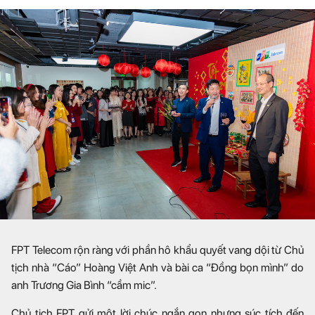
FPT Telecom rộn ràng với phần hô khẩu quyết vang dội từ Chủ
tịch nhà “Cáo” Hoàng Việt Anh và bài ca “Đồng bọn mình” do
anh Trương Gia Bình “cầm mic”.
Chủ tịch FPT gửi một lời chúc ngắn gọn nhưng súc tích đến