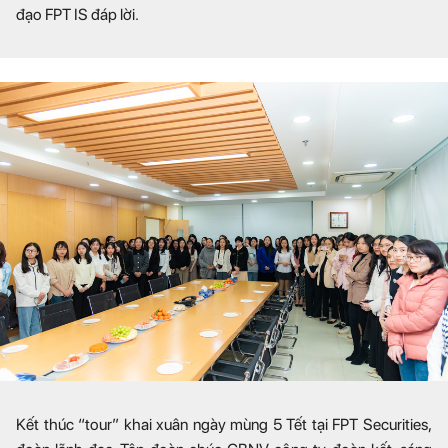
đạo FPT IS đáp lời.
Kết thúc “tour” khai xuân ngày mùng 5 Tết tại FPT Securities,