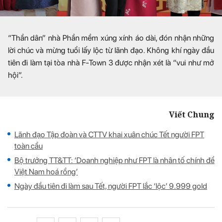
“Thần dân” nhà Phần mềm xúng xính áo dài, đón nhận những
lời chúc và mừng tuổi lấy lộc từ lãnh đạo. Không khí ngày đầu
tiên đi làm tại tòa nhà F-Town 3 được nhận xét là “vui như mở
hội”.
Viết Chung
Lãnh đạo Tập đoàn và CTTV khai xuân chúc Tết người FPT
toàn cầu
Bộ trưởng TT&TT: ‘Doanh nghiệp như FPT là nhân tố chính để
Việt Nam hoá rồng’
Ngày đầu tiên đi làm sau Tết, người FPT lắc ‘lộc’ 9.999 gold