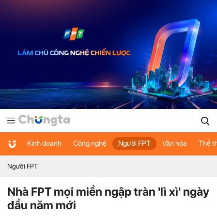
Kinh doanh
Công nghệ
Người FPT
Văn hóa
Thể t
Người FPT
Nhà FPT mọi miền ngập tràn 'lì xì' ngày
đầu năm mới