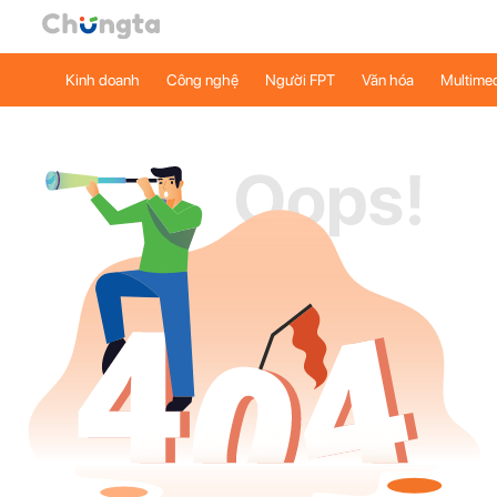
Kinh doanh
Công nghệ
Người FPT
Văn hóa
Multime