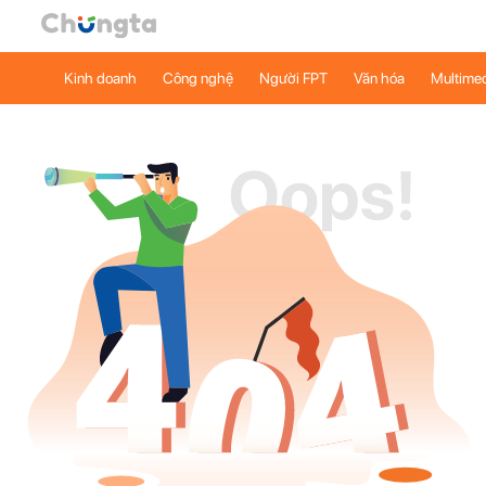
Kinh doanh
Công nghệ
Người FPT
Văn hóa
Multime