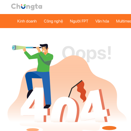
Kinh doanh
Công nghệ
Người FPT
Văn hóa
Multime