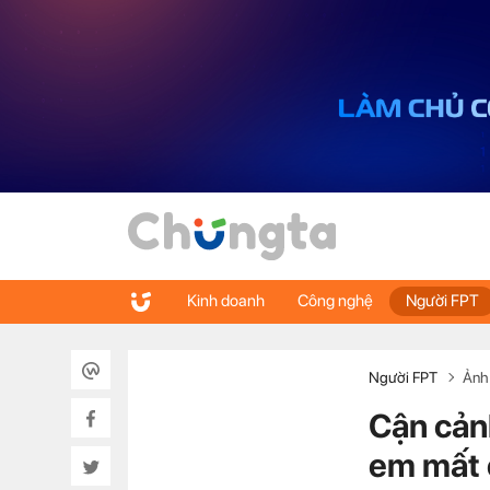
Kinh doanh
Công nghệ
Người FPT
Người FPT
Ảnh
Cận cản
em mất 