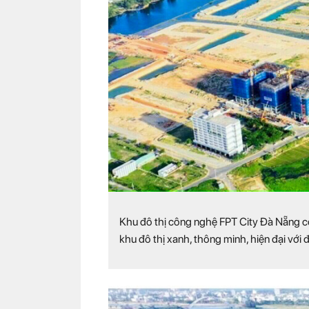
Khu đô thị công nghệ FPT City Đà Nẵng
c
khu đô thị xanh, thông minh, hiện đại với 