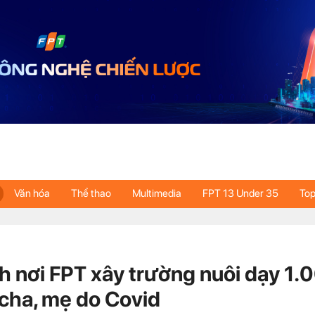
Văn hóa
Thể thao
Multimedia
FPT 13 Under 35
Top
h nơi FPT xây trường nuôi dạy 1.0
cha, mẹ do Covid