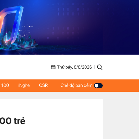
Thứ bảy, 8/8/2026
 100
iNghe
CSR
Chế độ ban đêm
00 trẻ