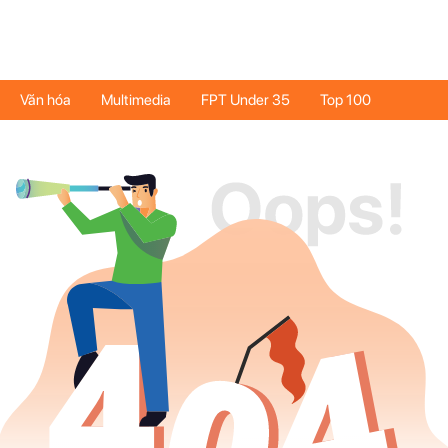
Văn hóa
Multimedia
FPT Under 35
Top 100