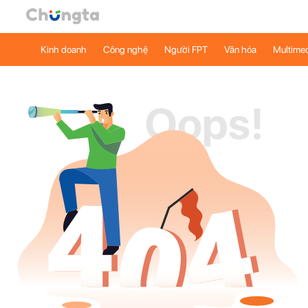
Kinh doanh
Công nghệ
Người FPT
Văn hóa
Multime