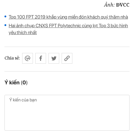
Ảnh:
ĐVCC
Top 100 FPT 2019 khắp vùng miền đón khách quý thăm nhà
Hai ảnh chụp CNXS FPT Polytechnic cùng lọt Top 3 bức hình
yêu thích nhất
Chia sẻ:
Ý kiến
(
0
)