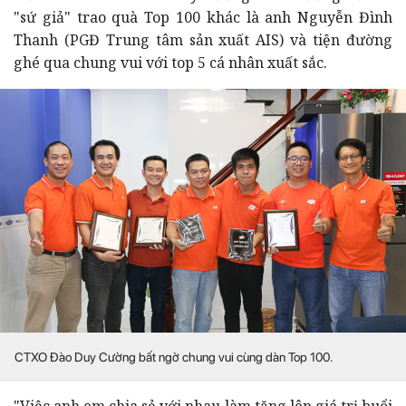
"sứ giả" trao quà Top 100 khác là anh Nguyễn Đình
Thanh (PGĐ Trung tâm sản xuất AIS) và tiện đường
ghé qua chung vui với top 5 cá nhân xuất sắc.
CTXO Đào Duy Cường bất ngờ chung vui cùng dàn Top 100.
"Việc anh em chia sẻ với nhau làm tăng lên giá trị buổi