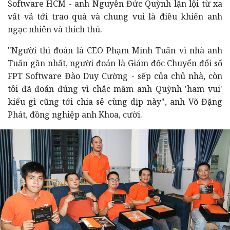
Software HCM - anh Nguyễn Đức Quỳnh lặn lội từ xa
vất vả tới trao quà và chung vui là điều khiến anh
ngạc nhiên và thích thú.
"Người thì đoán là CEO Phạm Minh Tuấn vì nhà anh
Tuấn gần nhất, người đoán là Giám đốc Chuyển đổi số
FPT Software Đào Duy Cường - sếp của chủ nhà, còn
tôi đã đoán đúng vì chắc mẩm anh Quỳnh 'ham vui'
kiểu gì cũng tới chia sẻ cùng dịp này", anh Võ Đặng
Phát, đồng nghiệp anh Khoa, cười.