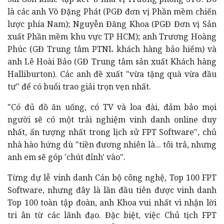
là các anh Võ Đặng Phát (PGĐ đơn vị Phần mềm chiến
lược phía Nam); Nguyễn Đăng Khoa (PGĐ Đơn vị Sản
xuất Phần mềm khu vực TP HCM); anh Trương Hoàng
Phúc (GĐ Trung tâm PTNL khách hàng bảo hiểm) và
anh Lê Hoài Bảo (GĐ Trung tâm sản xuất Khách hàng
Halliburton). Các anh đề xuất "vừa tặng quà vừa đầu
tư" để có buổi trao giải trọn vẹn nhất.
"Có đủ đồ ăn uống, có TV và loa đài, đảm bảo mọi
người sẽ có một trải nghiệm vinh danh online duy
nhất, ấn tượng nhất trong lịch sử FPT Software", chủ
nhà hào hứng dù "tiền đương nhiên là... tôi trả, nhưng
anh em sẽ góp 'chút đỉnh' vào".
Từng dự lễ vinh danh Cán bộ công nghệ, Top 100 FPT
Software, nhưng đây là lần đầu tiên được vinh danh
Top 100 toàn tập đoàn, anh Khoa vui nhất vì nhận lời
tri ân từ các lãnh đạo. Đặc biệt, việc Chủ tịch FPT