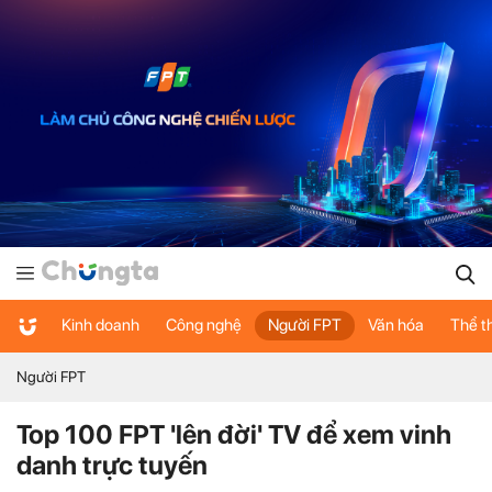
Kinh doanh
Công nghệ
Người FPT
Văn hóa
Thể t
Người FPT
Top 100 FPT 'lên đời' TV để xem vinh
danh trực tuyến