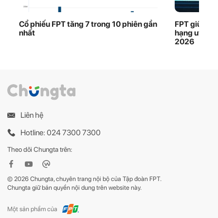
Cổ phiếu FPT tăng 7 trong 10 phiên gần
FPT giữ vững
nhất
hạng uy tín
2026
Liên hệ
Hotline: 024 7300 7300
Theo dõi Chungta trên:
© 2026 Chungta, chuyên trang nội bộ của Tập đoàn FPT.
Chungta giữ bản quyền nội dung trên website này.
Một sản phẩm của