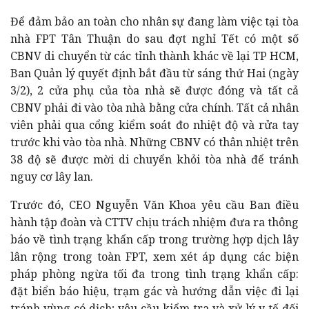
Để đảm bảo an toàn cho nhân sự đang làm việc tại tòa
nhà FPT Tân Thuận do sau đợt nghỉ Tết có một số
CBNV di chuyển từ các tỉnh thành khác về lại TP HCM,
Ban Quản lý quyết định bắt đầu từ sáng thứ Hai (ngày
3/2), 2 cửa phụ của tòa nhà sẽ được đóng và tất cả
CBNV phải đi vào tòa nhà bằng cửa chính. Tất cả nhân
viên phải qua cổng kiểm soát đo nhiệt độ và rửa tay
trước khi vào tòa nhà. Những CBNV có thân nhiệt trên
38 độ sẽ được mời di chuyển khỏi tòa nhà để tránh
nguy cơ lây lan.
Trước đó, CEO Nguyễn Văn Khoa yêu cầu Ban điều
hành tập đoàn và CTTV chịu trách nhiệm đưa ra thông
báo về tình trạng khẩn cấp trong trường hợp dịch lây
lân rộng trong toàn FPT, xem xét áp dụng các biện
pháp phòng ngừa tối đa trong tình trạng khẩn cấp:
đặt biển báo hiệu, trạm gác và hướng dẫn việc đi lại
tránh vùng có dịch; yêu cầu kiểm tra và xử lý y tế đối