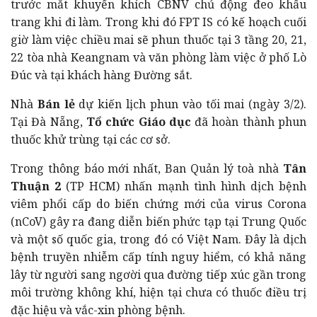
trước mắt khuyến khích CBNV chủ động đeo khẩu
trang khi đi làm. Trong khi đó FPT IS có kế hoạch cuối
giờ làm việc chiều mai sẽ phun thuốc tại 3 tầng 20, 21,
22 tòa nhà Keangnam và văn phòng làm việc ở phố Lò
Đúc và tại khách hàng Đường sắt.
Nhà
Bán lẻ
dự kiến lịch phun vào tối mai (ngày 3/2).
Tại Đà Nẵng,
Tổ chức Giáo dục
đã hoàn thành phun
thuốc khử trùng tại các cơ sở.
Trong thông báo mới nhất, Ban Quản lý toà nhà
Tân
Thuận 2
(TP HCM) nhấn mạnh tình hình dịch bệnh
viêm phổi cấp do biến chứng mới của virus Corona
(nCoV) gây ra đang diễn biến phức tạp tại Trung Quốc
và một số quốc gia, trong đó có Việt Nam. Đây là dịch
bệnh truyền nhiễm cấp tính nguy hiểm, có khả năng
lây từ người sang ngơời qua đường tiếp xúc gần trong
môi trường không khí, hiện tại chưa có thuốc điều trị
đặc hiệu và vắc-xin phòng bệnh.