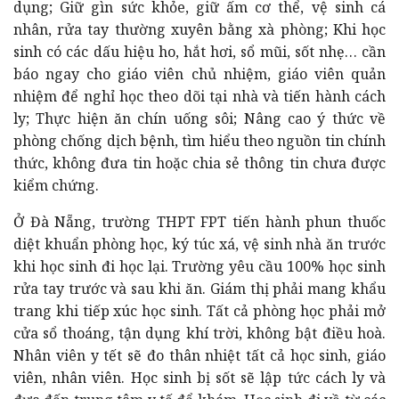
dụng; Giữ gìn sức khỏe, giữ ấm cơ thể, vệ sinh cá
nhân, rửa tay thường xuyên bằng xà phòng; Khi học
sinh có các dấu hiệu ho, hắt hơi, sổ mũi, sốt nhẹ… cần
báo ngay cho giáo viên chủ nhiệm, giáo viên quản
nhiệm để nghỉ học theo dõi tại nhà và tiến hành cách
ly; Thực hiện ăn chín uống sôi; Nâng cao ý thức về
phòng chống dịch bệnh, tìm hiểu theo nguồn tin chính
thức, không đưa tin hoặc chia sẻ thông tin chưa được
kiểm chứng.
Ở Đà Nẵng, trường THPT FPT tiến hành phun thuốc
diệt khuẩn phòng học, ký túc xá, vệ sinh nhà ăn trước
khi học sinh đi học lại. Trường yêu cầu 100% học sinh
rửa tay trước và sau khi ăn. Giám thị phải mang khẩu
trang khi tiếp xúc học sinh. Tất cả phòng học phải mở
cửa sổ thoáng, tận dụng khí trời, không bật điều hoà.
Nhân viên y tết sẽ đo thân nhiệt tất cả học sinh, giáo
viên, nhân viên. Học sinh bị sốt sẽ lập tức cách ly và