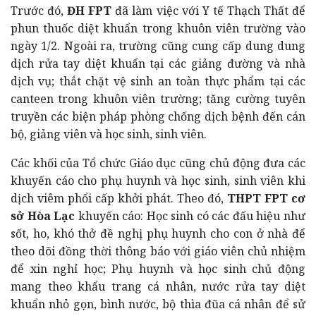
Trước đó,
ĐH FPT
đã làm việc với Y tế Thạch Thất để
phun thuốc diệt khuẩn trong khuôn viên trường vào
ngày 1/2. Ngoài ra, trường cũng cung cấp dung dung
dịch rửa tay diệt khuẩn tại các giảng đường và nhà
dịch vụ; thắt chặt vệ sinh an toàn thực phẩm tại các
canteen trong khuôn viên trường; tăng cường tuyên
truyền các biện pháp phòng chống dịch bệnh đến cán
bộ, giảng viên và học sinh, sinh viên.
Các khối của Tổ chức Giáo dục cũng chủ động đưa các
khuyến cáo cho phụ huynh và học sinh, sinh viên khi
dịch viêm phổi cấp khởi phát. Theo đó,
THPT FPT cơ
sở Hòa Lạc
khuyến cáo: Học sinh có các đấu hiệu như
sốt, ho, khó thở đề nghị phụ huynh cho con ở nhà để
theo dõi đồng thời thông báo với giáo viên chủ nhiệm
để xin nghỉ học; Phụ huynh và học sinh chủ động
mang theo khẩu trang cá nhân, nước rửa tay diệt
khuẩn nhỏ gọn, bình nước, bộ thìa đũa cá nhân để sử