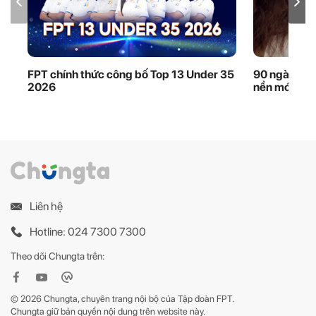
FPT chính thức công bố Top 13 Under 35
90 ngày thầ
2026
nền móng dữ
Liên hệ
Hotline: 024 7300 7300
Theo dõi Chungta trên:
© 2026 Chungta, chuyên trang nội bộ của Tập đoàn FPT.
Chungta giữ bản quyền nội dung trên website này.