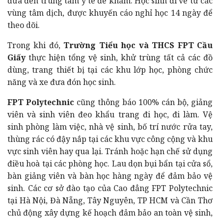
đưa đến trung tâm y tế để khám. Học sinh đi về từ các
vùng tâm dịch, được khuyến cáo nghỉ học 14 ngày để
theo dõi.
Trong khi đó,
Trường Tiểu học và THCS FPT Cầu
Giấy
thực hiện tổng vệ sinh, khử trùng tất cả các đồ
dùng, trang thiết bị tại các khu lớp học, phòng chức
năng và xe đưa đón học sinh.
FPT Polytechnic
cũng thông báo 100% cán bộ, giảng
viên và sinh viên đeo khẩu trang đi học, đi làm. Vệ
sinh phòng làm việc, nhà vệ sinh, bố trí nước rửa tay,
thùng rác có đậy nắp tại các khu vực công cộng và khu
vực sinh viên hay qua lại. Tránh hoặc hạn chế sử dụng
điều hoà tại các phòng học. Lau dọn bụi bẩn tại cửa sổ,
bàn giảng viên và bàn học hàng ngày để đảm bảo vệ
sinh. Các cơ sở đào tạo của Cao đẳng FPT Polytechnic
tại Hà Nội, Đà Nẵng, Tây Nguyên, TP HCM và Cần Thơ
chủ động xây dựng kế hoạch đảm bảo an toàn vệ sinh,