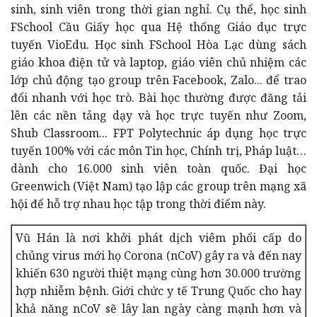
sinh, sinh viên trong thời gian nghỉ. Cụ thể, học sinh
FSchool Cầu Giấy học qua Hệ thống Giáo dục trực
tuyến VioEdu. Học sinh FSchool Hòa Lạc dùng sách
giáo khoa điện tử và laptop, g
iáo viên chủ nhiệm các
lớp chủ động tạo group trên Facebook, Zalo... để trao
đổi nhanh với học trò. Bài học thường được đăng tải
lên các nền tảng dạy và học trực tuyến như Zoom,
Shub Classroom...
FPT Polytechnic áp dụng học trực
tuyến 100% với các môn Tin học, Chính trị, Pháp luật…
dành cho 16.000 sinh viên toàn quốc. Đại học
Greenwich (Việt Nam) tạo lập các group trên mạng xã
hội để hỗ trợ nhau học tập trong thời điểm này.
Vũ Hán là nơi khởi phát dịch viêm phổi cấp do
chủng virus mới họ Corona (nCoV) gây ra và đến nay
khiến 630 người thiệt mạng cùng hơn 30.000 trường
hợp nhiễm bệnh. Giới chức y tế Trung Quốc cho hay
khả năng nCoV sẽ lây lan ngày càng mạnh hơn và