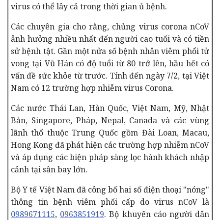
virus có thể lây cả trong thời gian ủ bệnh.
Các chuyên gia cho rằng, chủng virus corona nCoV
ảnh hưởng nhiều nhất đến người cao tuổi và có tiền
sử bệnh tật. Gần một nửa số bệnh nhân viêm phổi tử
vong tại Vũ Hán có độ tuổi từ 80 trở lên, hầu hết có
vấn đề sức khỏe từ trước.
Tính đến ngày 7
/2, tại Việt
Nam có 12
trường hợp
nhiễm virus Corona.
Các nước Thái Lan, Hàn Quốc, Việt Nam, Mỹ, Nhật
Bản, Singapore, Pháp, Nepal, Canada và các vùng
lãnh thổ thuộc Trung Quốc gồm Đài Loan, Macau,
Hong Kong đã phát hiện các trường hợp nhiễm nCoV
và áp dụng các biện pháp sàng lọc hành khách nhập
cảnh tại sân bay lớn.
Bộ Y tế Việt Nam đã công bố hai số điện thoại "nóng"
thông tin bệnh viêm phổi cấp do virus nCoV là
0989671115
,
0963851919
. Bộ khuyến cáo người dân