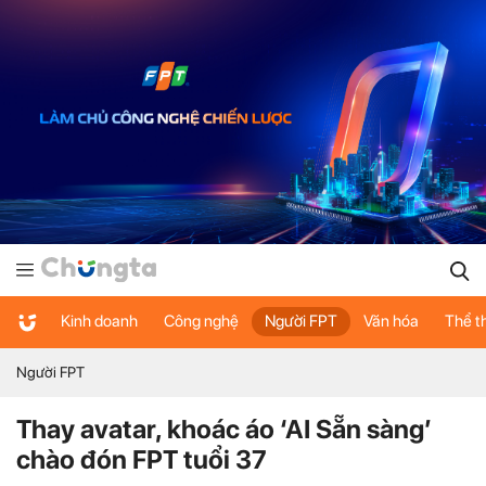
Kinh doanh
Công nghệ
Người FPT
Văn hóa
Thể t
Người FPT
Thay avatar, khoác áo ‘AI Sẵn sàng’
chào đón FPT tuổi 37