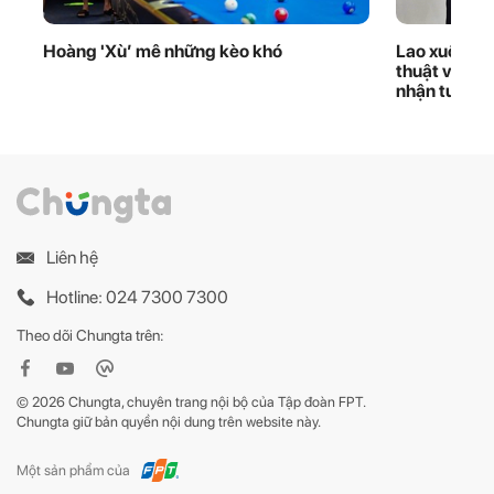
Hoàng 'Xù’ mê những kèo khó
Lao xuống d
thuật viên 
nhận tuyên
Liên hệ
Hotline: 024 7300 7300
Theo dõi Chungta trên:
© 2026 Chungta, chuyên trang nội bộ của Tập đoàn FPT.
Chungta giữ bản quyền nội dung trên website này.
Một sản phẩm của