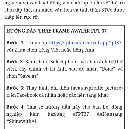
nghiệm vô vàn hoạt động vui chơi "quên lối về" từ trò
chơi tập thể, âm nhạc, văn hóa và tinh thần STCo được
thắp lên rực rỡ.
HƯỚNG DẪN THAY FRAME AVATAR FPT 37
Bước 1
: Truy cập
https://fptavatar.vercel.app/fpt37
,
với 2 lựa chọn tiếng Việt hoặc tiếng Anh
Bước 2
: Bấm chọn "Select photo" và chọn ảnh từ thư
viện, tùy chỉnh vị trí ảnh, sau đó nhấn "Done" và
chọn "Save as"
Bước 3
: Thay hình đại diện (avatar/profile picture)
trên Facebook cá nhân hoặc các nền tảng khác
Bước 4
: Chia sẻ hướng dẫn này cho bạn bè, đồng
nghiệp kèm hashtag #FPT37 #AISansang
#ShinewithAI