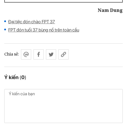
Nam Dung
Đại tiệc đón chào FPT 37
FPT đón tuổi 37 bùng nổ trên toàn cầu
Chia sẻ:
Ý kiến
(
0
)