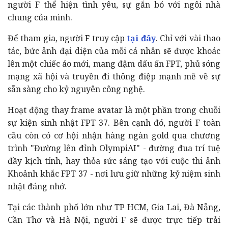
người F thể hiện tình yêu, sự gắn bó với ngôi nhà
chung của mình.
Để tham gia, người F truy cập
tại đây
. Chỉ với vài thao
tác, bức ảnh đại diện của mỗi cá nhân sẽ được khoác
lên một chiếc áo mới, mang đậm dấu ấn FPT, phủ sóng
mạng xã hội và truyền đi thông điệp mạnh mẽ về sự
sẵn sàng cho kỷ nguyên công nghệ.
Hoạt động thay frame avatar là một phần trong chuỗi
sự kiện sinh nhật FPT 37. Bên cạnh đó, người F toàn
cầu còn có cơ hội nhận hàng ngàn gold qua chương
trình "Đường lên đỉnh OlympiAI" - đường đua trí tuệ
đầy kịch tính, hay thỏa sức sáng tạo với cuộc thi ảnh
Khoảnh khắc FPT 37 - nơi lưu giữ những kỷ niệm sinh
nhật đáng nhớ.
Tại các thành phố lớn như TP HCM, Gia Lai, Đà Nẵng,
Cần Thơ và Hà Nội, người F sẽ được trực tiếp trải