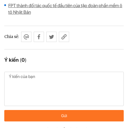
FPT thành đối tác quốc tế đầu tiên của tập đoàn phần mềm ô
tô Nhật Bản
Chia sẻ:
Ý kiến
(
0
)
Gửi