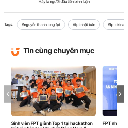
Hãy là người đầu tiên bình luận
Tags:
#nguyễn thanh long fpt
#fpt nhật bản
#fpt okinaw
Tin cùng chuyên mục
Sinh viên FPT giành Top 1 tại hackathon
FPT nhận bằ