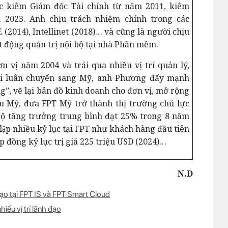
c kiêm Giám đốc Tài chính từ năm 2011, kiêm
2023. Anh chịu trách nhiệm chính trong các
2014), Intellinet (2018)… và cũng là người chịu
t động quản trị nội bộ tại nhà Phần mềm.
vị năm 2004 và trải qua nhiều vị trí quản lý,
hi luân chuyển sang Mỹ, anh Phương đẩy mạnh
”, vẽ lại bản đồ kinh doanh cho đơn vị, mở rộng
âu Mỹ, đưa FPT Mỹ trở thành thị trường chủ lực
độ tăng trưởng trung bình đạt 25% trong 8 năm
 lập nhiều kỷ lục tại FPT như khách hàng đầu tiên
 đồng kỷ lục trị giá 225 triệu USD (2024)…
N.D
đạo tại FPT IS và FPT Smart Cloud
iều vị trí lãnh đạo