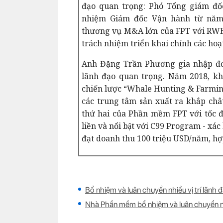
đạo quan trọng: Phó Tổng giám đố
nhiệm Giám đốc Vận hành từ năm 
thương vụ M&A lớn của FPT với RWE (
trách nhiệm triển khai chính các hoạ
Anh Đặng Trần Phương gia nhập đơn 
lãnh đạo quan trọng. Năm 2018, k
chiến lược “Whale Hunting & Farming
các trung tâm sản xuất ra khắp ch
thứ hai của Phần mềm FPT với tốc 
liền và nổi bật với C99 Program - xác
đạt doanh thu 100 triệu USD/năm, hợp
Bổ nhiệm và luân chuyển nhiều vị trí lãnh 
Nhà Phần mềm bổ nhiệm và luân chuyển nh