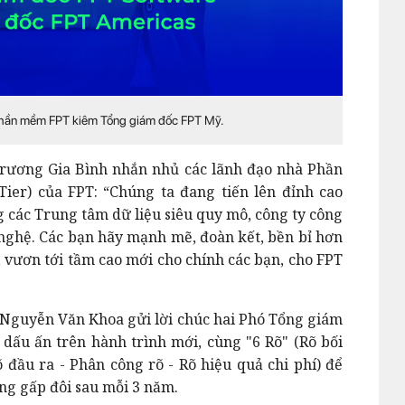
hần mềm FPT kiêm Tổng giám đốc FPT Mỹ.
Trương Gia Bình nhắn nhủ các lãnh đạo nhà Phần
er) của FPT: “Chúng ta đang tiến lên đỉnh cao
g các Trung tâm dữ liệu siêu quy mô, công ty công
 nghệ. Các bạn hãy mạnh mẽ, đoàn kết, bền bỉ hơn
 vươn tới tầm cao mới cho chính các bạn, cho FPT
 Nguyễn Văn Khoa gửi lời chúc hai Phó Tổng giám
dấu ấn trên hành trình mới, cùng "6 Rõ" (Rõ bối
õ đầu ra - Phân công rõ - Rõ hiệu quả chi phí) để
ng gấp đôi sau mỗi 3 năm.