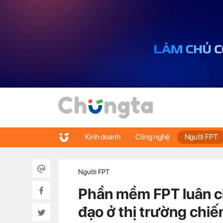
Kinh doanh
Công nghệ
Người FPT
Người FPT
Phần mềm FPT luân c
đạo ở thị trường chiế