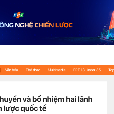
Văn hóa
Thể thao
Multimedia
FPT 13 Under 35
Top
huyển và bổ nhiệm hai lãnh
n lược quốc tế