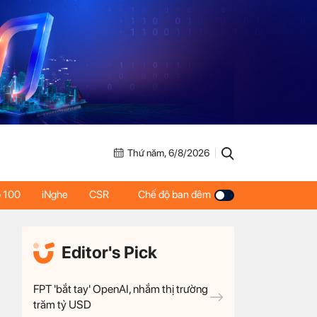
Thứ năm, 6/8/2026
 100
iNghe
CSR
Chế độ ban đêm
Editor's Pick
FPT 'bắt tay' OpenAI, nhắm thị trường
trăm tỷ USD