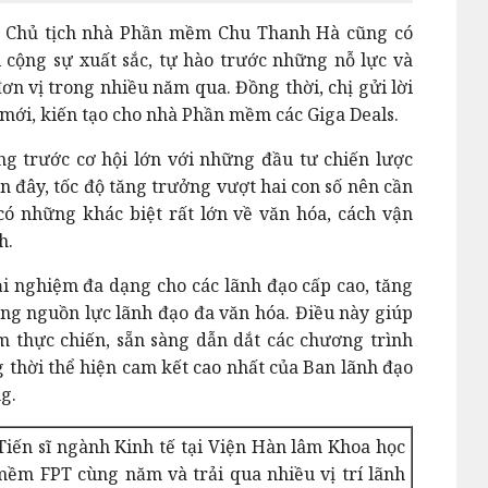
m, Chủ tịch nhà Phần mềm Chu Thanh Hà cũng có
 cộng sự xuất sắc, tự hào trước những nỗ lực và
n vị trong nhiều năm qua. Đồng thời, chị gửi lời
ò mới, kiến tạo cho nhà Phần mềm các Giga Deals.
 trước cơ hội lớn với những đầu tư chiến lược
 đây, tốc độ tăng trưởng vượt hai con số nên cần
có những khác biệt rất lớn về văn hóa, cách vận
h.
rải nghiệm đa dạng cho các lãnh đạo cấp cao, tăng
ng nguồn lực lãnh đạo đa văn hóa. Điều này giúp
m thực chiến, sẵn sàng dẫn dắt các chương trình
g thời thể hiện cam kết cao nhất của Ban lãnh đạo
g.
ến sĩ ngành Kinh tế tại Viện Hàn lâm Khoa học
ềm FPT cùng năm và trải qua nhiều vị trí lãnh