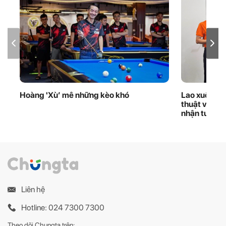
Hoàng 'Xù’ mê những kèo khó
Lao xuống d
thuật viên 
nhận tuyên
Liên hệ
Hotline: 024 7300 7300
Theo dõi Chungta trên: