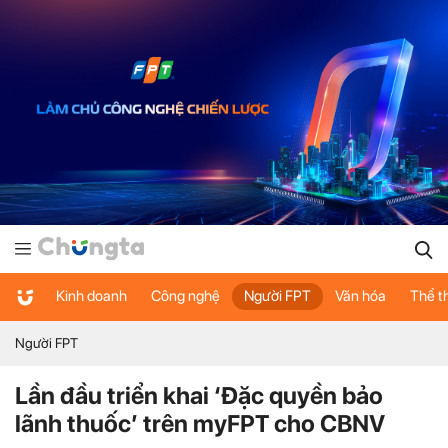
Kinh doanh
Công nghệ
Người FPT
Văn hóa
Thể t
Người FPT
Lần đầu triển khai ‘Đặc quyền bảo
lãnh thuốc’ trên myFPT cho CBNV