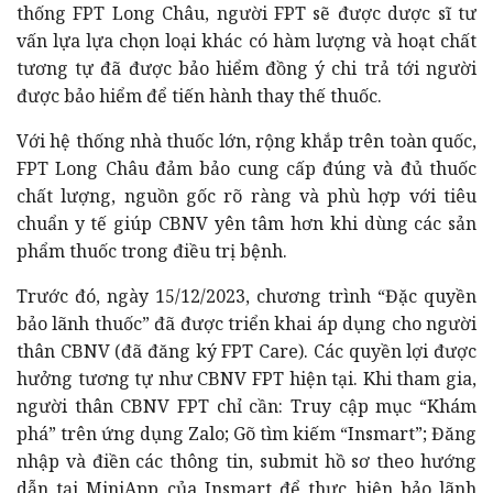
thống FPT Long Châu, người FPT sẽ được dược sĩ tư
vấn lựa lựa chọn loại khác có hàm lượng và hoạt chất
tương tự đã được bảo hiểm đồng ý chi trả tới người
được bảo hiểm để tiến hành thay thế thuốc.
Với hệ thống nhà thuốc lớn, rộng khắp trên toàn quốc,
FPT Long Châu đảm bảo cung cấp đúng và đủ thuốc
chất lượng, nguồn gốc rõ ràng và phù hợp với tiêu
chuẩn y tế giúp CBNV yên tâm hơn khi dùng các sản
phẩm thuốc trong điều trị bệnh.
Trước đó, ngày 15/12/2023, chương trình “Đặc quyền
bảo lãnh thuốc” đã được triển khai áp dụng cho người
thân CBNV (đã đăng ký FPT Care). Các quyền lợi được
hưởng tương tự như CBNV FPT hiện tại. Khi tham gia,
người thân CBNV FPT chỉ cần: Truy cập mục “Khám
phá” trên ứng dụng Zalo; Gõ tìm kiếm “Insmart”; Đăng
nhập và điền các thông tin, submit hồ sơ theo hướng
dẫn tại MiniApp của Insmart để thực hiện bảo lãnh