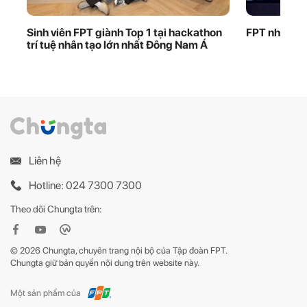
Sinh viên FPT giành Top 1 tại hackathon
FPT nhận bằ
trí tuệ nhân tạo lớn nhất Đông Nam Á
Liên hệ
Hotline: 024 7300 7300
Theo dõi Chungta trên:
© 2026 Chungta, chuyên trang nội bộ của Tập đoàn FPT.
Chungta giữ bản quyền nội dung trên website này.
Một sản phẩm của