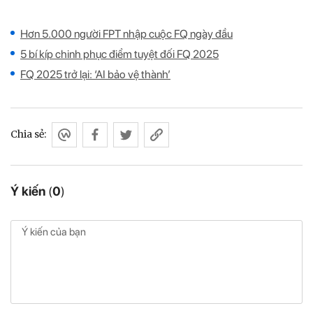
Hơn 5.000 người FPT nhập cuộc FQ ngày đầu
5 bí kíp chinh phục điểm tuyệt đối FQ 2025
FQ 2025 trở lại: ‘AI bảo vệ thành’
Chia sẻ:
Ý kiến
(
0
)