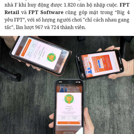
nhà F khi huy động được 1.820 cán bộ nhập cuộc.
FPT
Retail
và
FPT Software
cũng góp mặt trong “Big 4
yêu FPT”, với số lượng người chơi "chỉ cách nhau gang
tấc", lần lượt 967 và 724 thành viên.