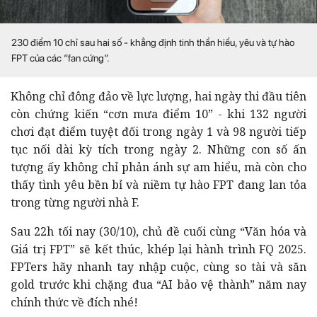
230 điểm 10 chỉ sau hai số - khẳng định tinh thần hiểu, yêu và tự hào
FPT của các “fan cứng”.
Không chỉ đông đảo về lực lượng, hai ngày thi đầu tiên
còn chứng kiến “cơn mưa điểm 10” - khi 132 người
chơi đạt điểm tuyệt đối trong ngày 1 và 98 người tiếp
tục nối dài kỳ tích trong ngày 2. Những con số ấn
tượng ấy không chỉ phản ánh sự am hiểu, mà còn cho
thấy tình yêu bền bỉ và niềm tự hào FPT đang lan tỏa
trong từng người nhà F.
Sau 22h tối nay (30/10), chủ đề cuối cùng “Văn hóa và
Giá trị FPT” sẽ kết thúc, khép lại hành trình FQ 2025.
FPTers hãy nhanh tay nhập cuộc, cùng so tài và săn
gold trước khi chặng đua “AI bảo vệ thành” năm nay
chính thức về đích nhé!