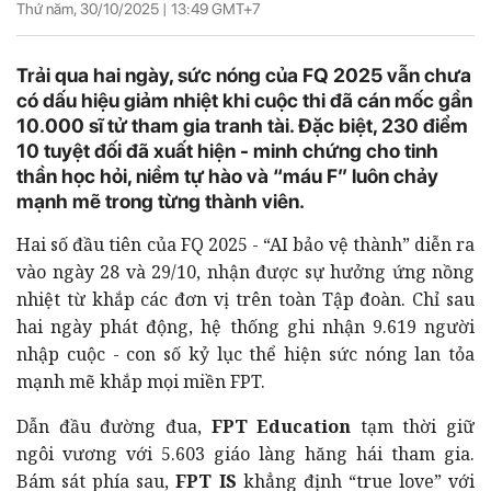
Thứ năm, 30/10/2025 |
13:49
GMT+7
Trải qua hai ngày, sức nóng của FQ 2025 vẫn chưa
có dấu hiệu giảm nhiệt khi cuộc thi đã cán mốc gần
10.000 sĩ tử tham gia tranh tài. Đặc biệt, 230 điểm
10 tuyệt đối đã xuất hiện - minh chứng cho tinh
thần học hỏi, niềm tự hào và “máu F” luôn chảy
mạnh mẽ trong từng thành viên.
Hai số đầu tiên của FQ 2025 - “AI bảo vệ thành” diễn ra
vào ngày 28 và 29/10, nhận được sự hưởng ứng nồng
nhiệt từ khắp các đơn vị trên toàn Tập đoàn. Chỉ sau
hai ngày phát động, hệ thống ghi nhận 9.619 người
nhập cuộc - con số kỷ lục thể hiện sức nóng lan tỏa
mạnh mẽ khắp mọi miền FPT.
Dẫn đầu đường đua,
FPT Education
tạm thời giữ
ngôi vương với 5.603 giáo làng hăng hái tham gia.
Bám sát phía sau,
FPT IS
khẳng định “true love” với