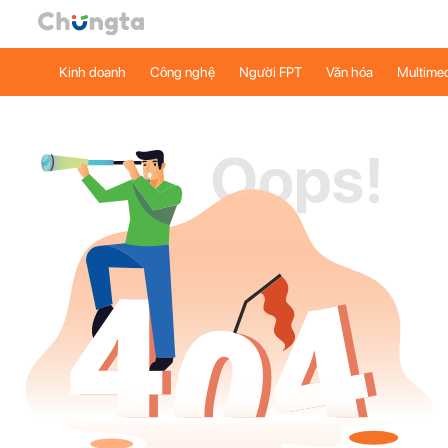
Kinh doanh
Công nghệ
Người FPT
Văn hóa
Multime