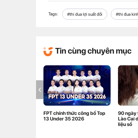
Tags:
#thi đua lợi suất đổi
#thi đua ki
Tin cùng chuyên mục
FPT chính thức công bố Top
90 ngày 
13 Under 35 2026
Lào Cai 
liệu số