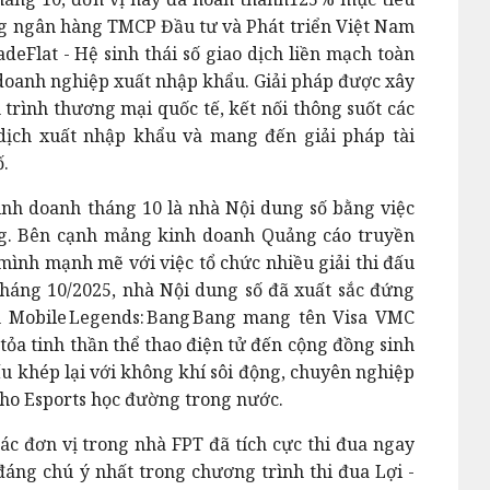
ng ngân hàng TMCP Đầu tư và Phát triển Việt Nam
deFlat - Hệ sinh thái số giao dịch liền mạch toàn
 doanh nghiệp xuất nhập khẩu. Giải pháp được xây
trình thương mại quốc tế, kết nối thông suốt các
 dịch xuất nhập khẩu và mang đến giải pháp tài
ố.
inh doanh tháng 10 là nhà Nội dung số bằng việc
ng. Bên cạnh mảng kinh doanh Quảng cáo truyền
mình mạnh mẽ với việc tổ chức nhiều giải thi đấu
tháng 10/2025, nhà Nội dung số đã xuất sắc đứng
n Mobile Legends: Bang Bang mang tên Visa VMC
tỏa tinh thần thể thao điện tử đến cộng đồng sinh
đấu khép lại với không khí sôi động, chuyên nghiệp
cho Esports học đường trong nước.
ác đơn vị trong nhà FPT đã tích cực thi đua ngay
ng chú ý nhất trong chương trình thi đua Lợi -