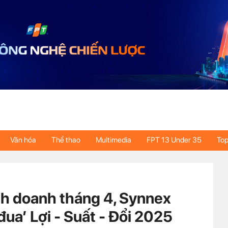
Văn hóa
Thể thao
Multimedia
FPT 13 Under 35
Top
nh doanh tháng 4, Synnex
đua’ Lợi - Suất - Đổi 2025