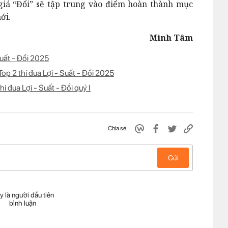
 giá “Đổi” sẽ tập trung vào điểm hoàn thành mục
ới.
Minh Tâm
Suất - Đổi 2025
op 2 thi đua Lợi - Suất - Đổi 2025
i đua Lợi - Suất - Đổi quý I
Chia sẻ:
Gửi
y là người đầu tiên
bình luận