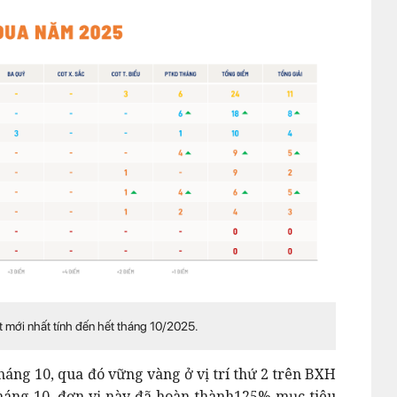
t mới nhất tính đến hết tháng 10/2025.
háng 10, qua đó vững vàng ở vị trí thứ 2 trên BXH
 tháng 10, đơn vị này đã hoàn thành125% mục tiêu