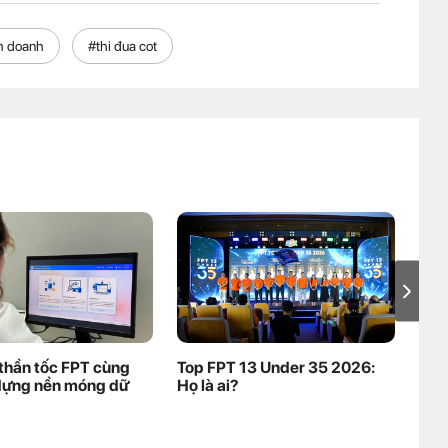
nh doanh
#thi đua cot
thần tốc FPT cùng
Top FPT 13 Under 35 2026:
Mở 
dựng nền móng dữ
Họ là ai?
kho
Pre
nha