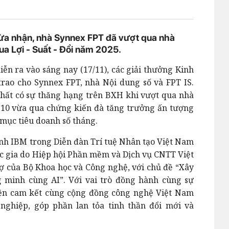
vừa nhận, nhà Synnex FPT đã vượt qua nhà
đua Lợi - Suất - Đổi năm 2025.
iễn ra vào sáng nay (17/11), các giải thưởng Kinh
rao cho Synnex FPT, nhà Nội dung số và FPT IS.
nhất có sự thăng hạng trên BXH khi vượt qua nhà
g 10 vừa qua chứng kiến đà tăng trưởng ấn tượng
mục tiêu doanh số tháng.
nh IBM trong Diễn đàn Trí tuệ Nhân tạo Việt Nam
ốc gia do Hiệp hội Phần mềm và Dịch vụ CNTT Việt
ợ của Bộ Khoa học và Công nghệ, với chủ đề “Xây
 minh cùng AI”. Với vai trò đồng hành cùng sự
iện cam kết cùng cộng đồng công nghệ Việt Nam
nghiệp, góp phần lan tỏa tinh thần đổi mới và