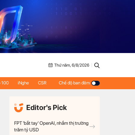
Thứ năm, 6/8/2026
 100
iNghe
CSR
Chế độ ban đêm
Editor's Pick
FPT 'bắt tay' OpenAI, nhắm thị trường
trăm tỷ USD