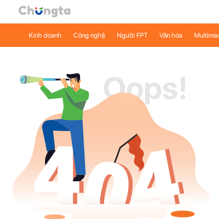
Kinh doanh
Công nghệ
Người FPT
Văn hóa
Multime