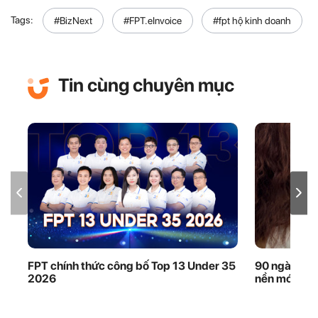
Tags:
#BizNext
#FPT.eInvoice
#fpt hộ kinh doanh
Tin cùng chuyên mục
FPT chính thức công bố Top 13 Under 35
90 ngày thầ
2026
nền móng dữ