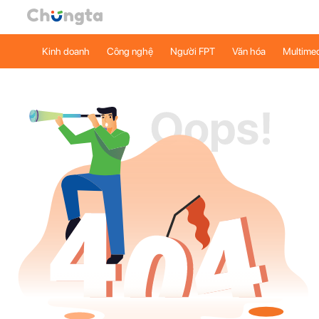
Kinh doanh
Công nghệ
Người FPT
Văn hóa
Multime