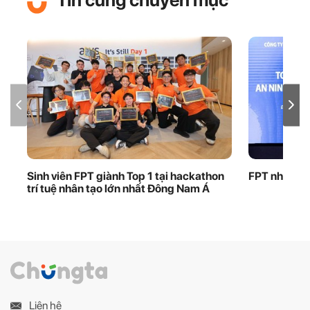
Sinh viên FPT giành Top 1 tại hackathon
FPT nhận bằ
trí tuệ nhân tạo lớn nhất Đông Nam Á
Liên hệ