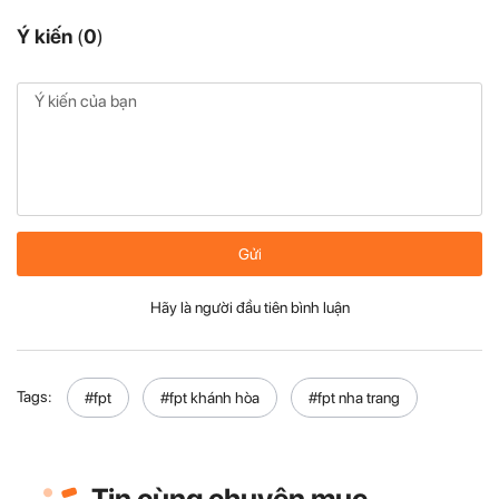
Ý kiến
(
0
)
Gửi
Hãy là người đầu tiên bình luận
Tags:
#fpt
#fpt khánh hòa
#fpt nha trang
Tin cùng chuyên mục