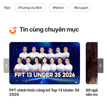
Tags:
#Trương Gia Bình
#Nikkei
#fpt japan
Tin cùng chuyên mục
FPT chính thức công bố Top 13 Under 35
90 ngày thầ
2026
nền móng dữ