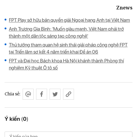
Znews
FPT Play sở hữu bản quyền giải Ngoại hạng Anh tại Việt Nam
Anh Trương Gia Bình: 'Muốn giàu mạnh, Việt Nam phải trở
thành một dân tộc sáng tạo công nghệ'
Thủ tướng tham quan hệ sinh thái giải pháp công nghệ FPT
tại Triển lãm sơ kết 4 năm triển khai Đề án 06
FPT và Đại học Bách khoa Hà Nội khánh thành Phòng thí
nghiệm Kỹ thuật Ô tô số
Chia sẻ:
Ý kiến
(
0
)