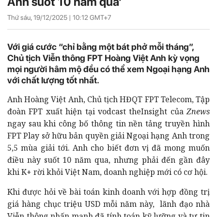
Anh suốt 10 năm qua’
Thứ sáu, 19/12/2025 |
10:12
GMT+7
Với giá cước “chỉ bằng một bát phở mỗi tháng”,
Chủ tịch Viễn thông FPT Hoàng Việt Anh kỳ vọng
mọi người hâm mộ đều có thể xem Ngoại hạng Anh
với chất lượng tốt nhất.
Anh Hoàng Việt Anh, Chủ tịch HĐQT FPT Telecom, Tập
đoàn FPT xuất hiện tại vodcast theInsight của
Znews
ngay sau khi công bố thông tin nền tảng truyền hình
FPT Play sở hữu bản quyền giải Ngoại hạng Anh trong
5,5 mùa giải tới. Anh cho biết đơn vị đã mong muốn
điều này suốt 10 năm qua, nhưng phải đến gần đây
khi K+ rời khỏi Việt Nam, doanh nghiệp mới có cơ hội.
Khi được hỏi về bài toán kinh doanh với hợp đồng trị
giá hàng chục triệu USD mỗi năm này, lãnh đạo nhà
Viễn thông nhấn mạnh đã tính toán kỹ lưỡng và tự tin