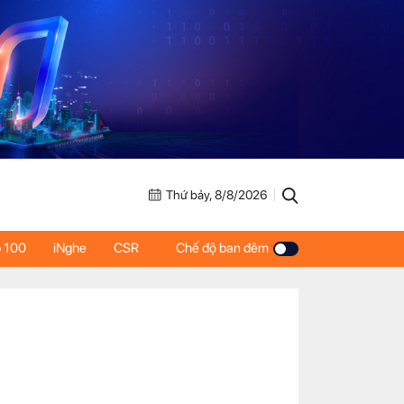
Thứ bảy, 8/8/2026
 100
iNghe
CSR
Chế độ ban đêm