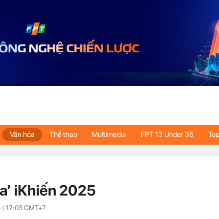
Văn hóa
Thể thao
Multimedia
FPT 13 Under 35
Top
a’ iKhiến 2025
 |
17:03
GMT+7