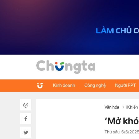
Kinh doanh
Công nghệ
Người FPT
Văn hóa
iKhiến
‘Mở khó
Thứ sáu, 6/6/2025