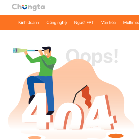
Kinh doanh
Công nghệ
Người FPT
Văn hóa
Multime