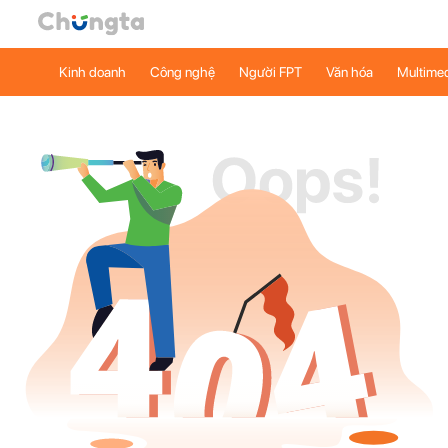
Kinh doanh
Công nghệ
Người FPT
Văn hóa
Multime