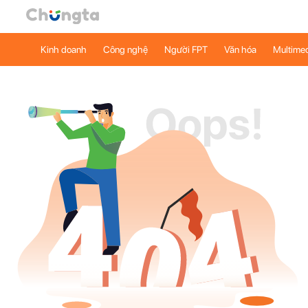
Kinh doanh
Công nghệ
Người FPT
Văn hóa
Multime