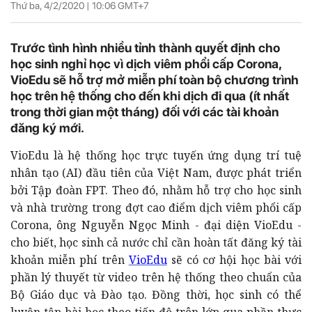
Thứ ba, 4/2/2020 |
10:06
GMT+7
Trước tình hình nhiều tỉnh thành quyết định cho
học sinh nghỉ học vì dịch viêm phổi cấp Corona,
VioEdu sẽ hỗ trợ mở miễn phí toàn bộ chương trình
học trên hệ thống cho đến khi dịch đi qua (ít nhất
trong thời gian một tháng) đối với các tài khoản
đăng ký mới.
VioEdu là hệ thống học trực tuyến ứng dụng trí tuệ
nhân tạo (AI) đầu tiên của Việt Nam, được phát triển
bởi Tập đoàn FPT. Theo đó, nhằm hỗ trợ cho học sinh
và nhà trường trong đợt cao điểm dịch viêm phổi cấp
Corona, ông Nguyễn Ngọc Minh - đại diện VioEdu -
cho biết, học sinh cả nước chỉ cần hoàn tất đăng ký tài
khoản miễn phí trên
VioEdu
sẽ có cơ hội học bài với
phần lý thuyết từ video trên hệ thống theo chuẩn của
Bộ Giáo dục và Đào tạo. Đồng thời, học sinh có thể
luyện tập bài học theo tiến độ trên lớp qua phần thực