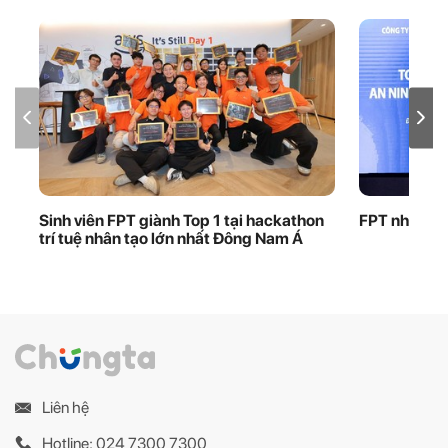
Sinh viên FPT giành Top 1 tại hackathon
FPT nhận bằ
trí tuệ nhân tạo lớn nhất Đông Nam Á
Liên hệ
Hotline: 024 7300 7300