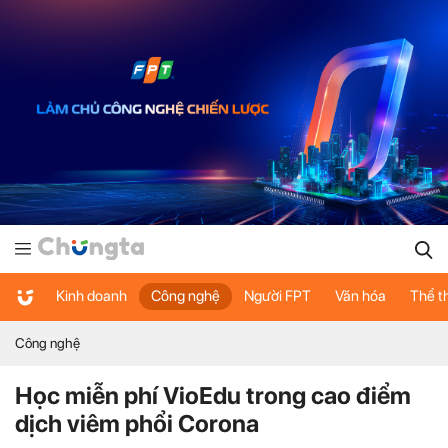
Kinh doanh
Công nghệ
Người FPT
Văn hóa
Thể t
Công nghệ
Học miễn phí VioEdu trong cao điểm
dịch viêm phổi Corona