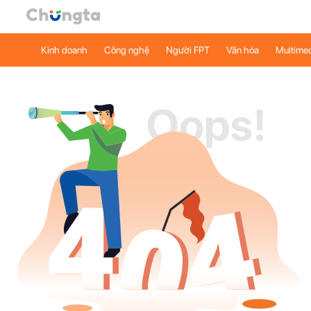
Kinh doanh
Công nghệ
Người FPT
Văn hóa
Multime