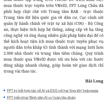
mua thuốc trực tuyến trên VNeID, FPT Long Châu đã
phối hợp chặt chẽ với Trung tâm RAR - trực thuộc
Trung tâm dữ liệu quốc gia về dân cư, Cục cảnh sát
quản lý hành chính về trật tự xã hội (C06) - Bộ Công
an, thực hiện tích hợp hệ thống, nâng cấp về hạ tầng
công nghệ và ứng dụng nhiều giải pháp hiện đại để có
thể kích hoạt tiện ích mua thuốc trực tuyến phục vụ
người dân trên khắp 63 tỉnh thành với mạng lưới hơn
2.000 nhà thuốc và trung tâm tiêm chủng. Quy trình
mua thuốc qua VNeID được tối ưu hóa với các bước
đăng nhập nhanh chóng, giúp hoàn tất giao dịch chỉ
trong vài thao tác.
Hải Long
FPT ký kết hợp tác về AI và ESG với hai 'ông lớn' Indonesia
FPT triển khai 'Bình dân AI vụ' toàn tập đoàn